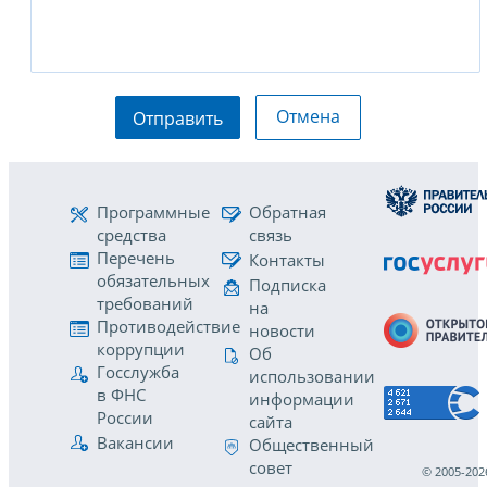
Отмена
Отправить
Программные
Обратная
средства
связь
Перечень
Контакты
обязательных
Подписка
требований
на
Противодействие
новости
коррупции
Об
Госслужба
использовании
в ФНС
информации
России
сайта
Вакансии
Общественный
совет
© 2005-202