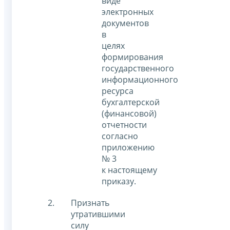
виде
электронных
документов
в
целях
формирования
государственного
информационного
ресурса
бухгалтерской
(финансовой)
отчетности
согласно
приложению
№ 3
к настоящему
приказу.
Признать
утратившими
силу