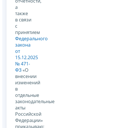
отчетности,
а
также
в связи
с
принятием
Федерального
закона
от
15.12.2025
№ 471-
ФЗ
«О
внесении
изменений
в
отдельные
законодательные
акты
Российской
Федерации»
приказываю: