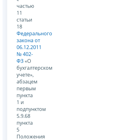
частью
11
статьи
18
Федерального
закона от
06.12.2011
№ 402-
ФЗ
«О
бухгалтерском
учете»,
абзацем
первым
пункта
1 и
подпунктом
5.9.68
пункта
5
Положения