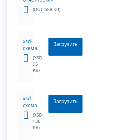
(DOC 588 KB)
xsd-
Загрузить
схема
(XSD
95
KB)
xsd-
Загрузить
схема
(XSD
136
KB)