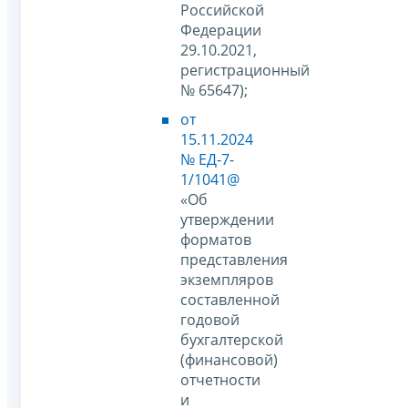
Российской
Федерации
29.10.2021,
регистрационный
№ 65647);
от
15.11.2024
№ ЕД-7-
1/1041@
«Об
утверждении
форматов
представления
экземпляров
составленной
годовой
бухгалтерской
(финансовой)
отчетности
и