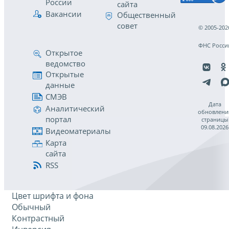
России
сайта
Вакансии
Общественный
совет
© 2005-202
ФНС Росси
Открытое
ведомство
Открытые
данные
СМЭВ
Дата
Аналитический
обновлени
портал
страницы
09.08.2026
Видеоматериалы
Карта
сайта
RSS
Цвет шрифта и фона
Обычный
Контрастный