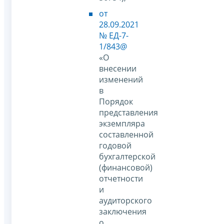
от
28.09.2021
№ ЕД-7-
1/843@
«О
внесении
изменений
в
Порядок
представления
экземпляра
составленной
годовой
бухгалтерской
(финансовой)
отчетности
и
аудиторского
заключения
о