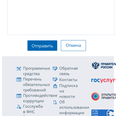
Отмена
Отправить
Программные
Обратная
средства
связь
Перечень
Контакты
обязательных
Подписка
требований
на
Противодействие
новости
коррупции
Об
Госслужба
использовании
в ФНС
информации