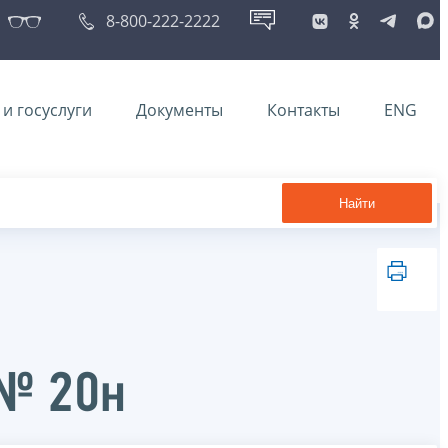
8-800-222-2222
и госуслуги
Документы
Контакты
ENG
Найти
 № 20н