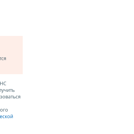
тся
ФНС
лучить
зоваться
ого
ческой