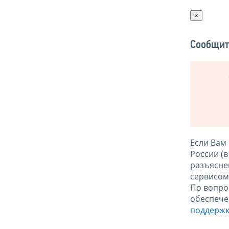
×
Сообщит
Если Вам
России (
разъясне
сервисо
По вопро
обеспече
поддержк