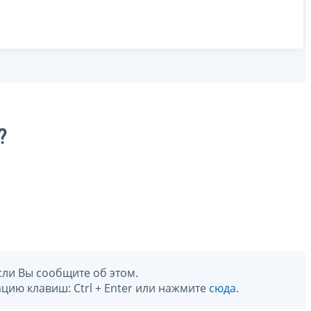
?
сли Вы сообщите об этом.
цию клавиш: Ctrl + Enter или нажмите
сюда
.