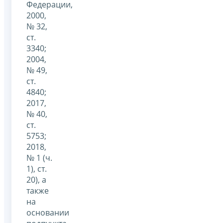
Федерации,
2000,
№ 32,
ст.
3340;
2004,
№ 49,
ст.
4840;
2017,
№ 40,
ст.
5753;
2018,
№ 1 (ч.
1), ст.
20), а
также
на
основании