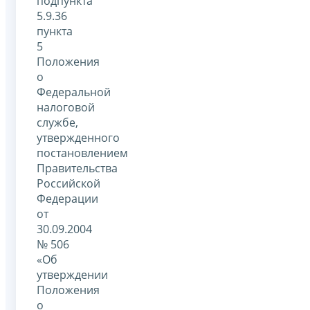
подпункта
5.9.36
пункта
5
Положения
о
Федеральной
налоговой
службе,
утвержденного
постановлением
Правительства
Российской
Федерации
от
30.09.2004
№ 506
«Об
утверждении
Положения
о