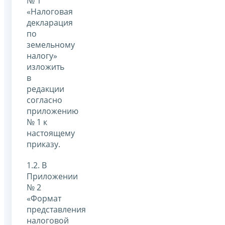
№ 1
«Налоговая
декларация
по
земельному
налогу»
изложить
в
редакции
согласно
приложению
№ 1 к
настоящему
приказу.
1.2. В
Приложении
№ 2
«Формат
представления
налоговой