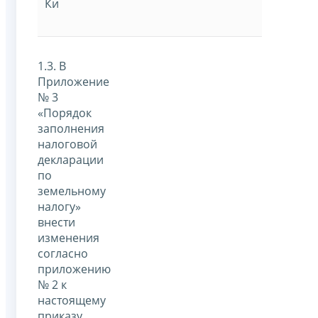
Ки
1.3. В
Приложение
№ 3
«Порядок
заполнения
налоговой
декларации
по
земельному
налогу»
внести
изменения
согласно
приложению
№ 2 к
настоящему
приказу.