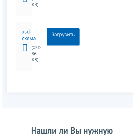
KB)
xsd-
Загрузить
схема
(XSD
36
KB)
Нашли ли Вы нужную