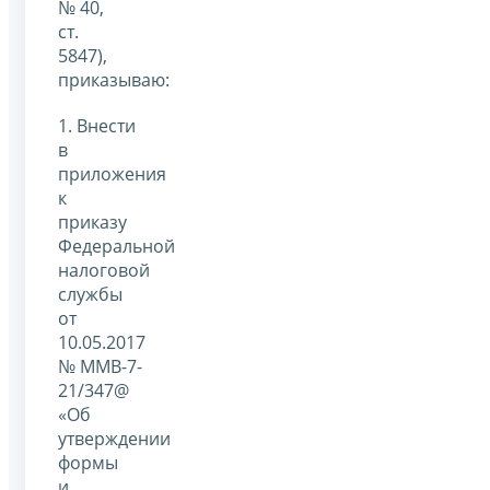
№ 40,
ст.
5847),
приказываю:
1. Внести
в
приложения
к
приказу
Федеральной
налоговой
службы
от
10.05.2017
№ ММВ-7-
21/347@
«Об
утверждении
формы
и