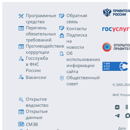
Программные
Обратная
средства
связь
Перечень
Контакты
обязательных
Подписка
требований
на
Противодействие
новости
коррупции
Об
Госслужба
использовании
в ФНС
информации
России
сайта
Вакансии
Общественный
совет
© 2005-202
ФНС Росси
Открытое
ведомство
Открытые
данные
СМЭВ
Дата