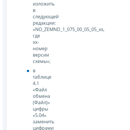
изложить
в
следующей
редакции:
«NO_ZEMND_1_075_00_05_05_xx,
где
xx-
номер
версии
схемы»;
в
таблице
4.1
«Файл
обмена
(Файл)»
цифры
«5.04»
заменить
цифрами