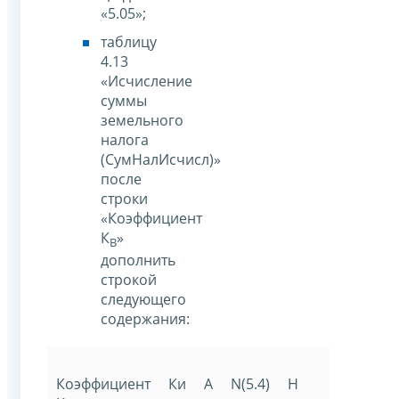
«5.05»;
таблицу
4.13
«Исчисление
суммы
земельного
налога
(СумНалИсчисл)»
после
строки
«Коэффициент
К
»
В
дополнить
строкой
следующего
содержания:
Коэффициент
Ки
A
N(5.4)
Н