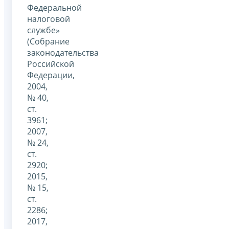
Федеральной
налоговой
службе»
(Собрание
законодательства
Российской
Федерации,
2004,
№ 40,
ст.
3961;
2007,
№ 24,
ст.
2920;
2015,
№ 15,
ст.
2286;
2017,