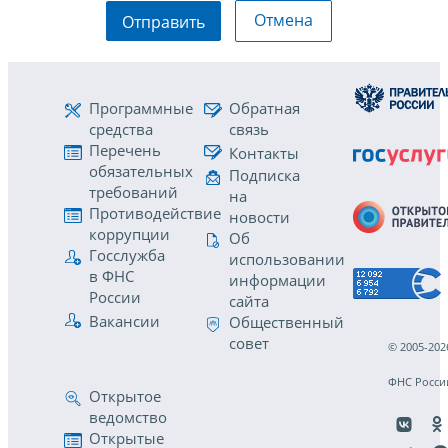
Отмена
Отправить
Программные
Обратная
средства
связь
Перечень
Контакты
обязательных
Подписка
требований
на
Противодействие
новости
коррупции
Об
Госслужба
использовании
в ФНС
информации
России
сайта
Вакансии
Общественный
совет
© 2005-202
ФНС Росси
Открытое
ведомство
Открытые