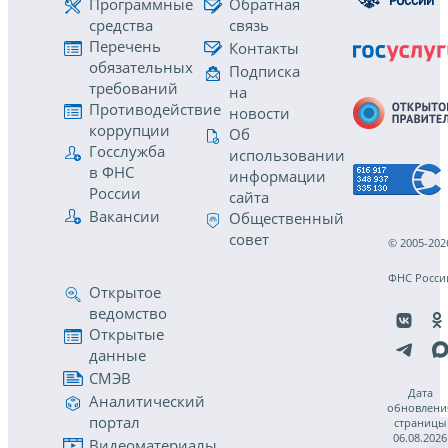
Программные
Обратная
средства
связь
Перечень
Контакты
обязательных
Подписка
требований
на
Противодействие
новости
коррупции
Об
Госслужба
использовании
в ФНС
информации
России
сайта
Вакансии
Общественный
совет
© 2005-202
ФНС Росси
Открытое
ведомство
Открытые
данные
СМЭВ
Дата
Аналитический
обновлени
портал
страницы
06.08.2026
Видеоматериалы