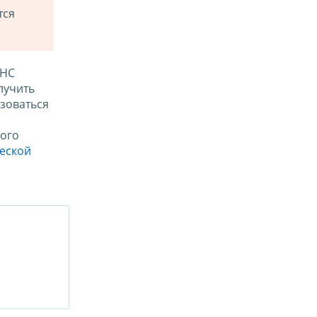
тся
ФНС
лучить
зоваться
ого
ческой