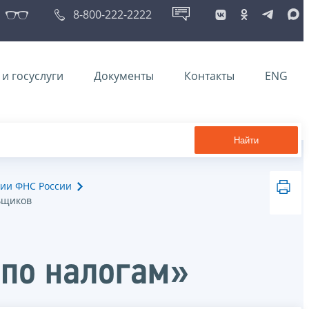
8-800-222-2222
и госуслуги
Документы
Контакты
ENG
Найти
ии ФНС России
ьщиков
 по налогам»