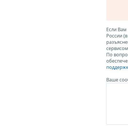
Если Вам
России (
разъясне
сервисо
По вопро
обеспече
поддержк
Ваше соо