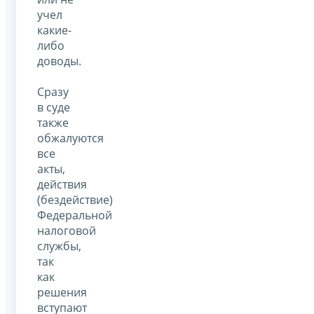
учел
какие-
либо
доводы.
Сразу
в суде
также
обжалуются
все
акты,
действия
(бездействие)
Федеральной
налоговой
службы,
так
как
решения
вступают