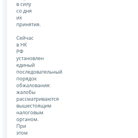
в силу
со дня
их
принятия.
Сейчас
в НК
РФ
установлен
единый
последовательный
порядок
обжалования:
жалобы
рассматриваются
вышестоящим
налоговым
органом.
При
этом