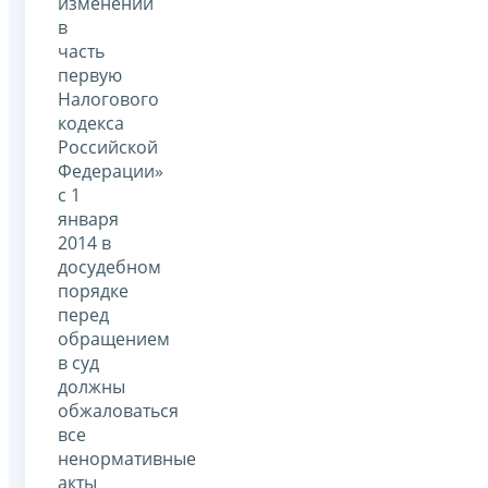
изменений
в
часть
первую
Налогового
кодекса
Российской
Федерации»
с 1
января
2014 в
досудебном
порядке
перед
обращением
в суд
должны
обжаловаться
все
ненормативные
акты