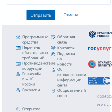
Отмена
Отправить
Программные
Обратная
средства
связь
Перечень
Контакты
обязательных
Подписка
требований
на
Противодействие
новости
коррупции
Об
Госслужба
использовании
в ФНС
информации
России
сайта
Вакансии
Общественный
совет
© 2005-202
ФНС Росси
Открытое