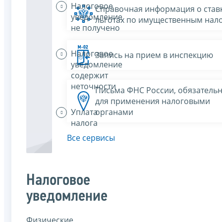
Налоговое
Справочная информация о ставк
уведомление
льготах по имущественным нал
не получено
Налоговое
Запись на прием в инспекцию
уведомление
содержит
неточности
Письма ФНС России, обязатель
для применения налоговыми
Уплата
органами
налога
Все сервисы
Налоговое
уведомление
Физические