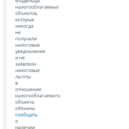
Владельцы
налогооблагаемых
объектов,
которые
никогда
не
получали
налоговые
уведомления
и не
заявляли
налоговые
льготы
в
отношении
налогооблагаемого
объекта,
обязаны
сообщать
о
наличии