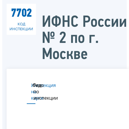
7702
ИФНС России
КОД
ИНСПЕКЦИИ
№ 2 по г.
Москве
Инспекция
Фото
Гид
на
по
карте
инспекции