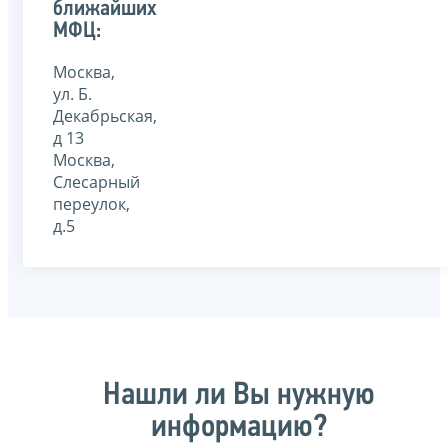
ближайших
МФЦ:
Москва,
ул. Б.
Декабрьская,
д 13
Москва,
Слесарный
переулок,
д.5
Нашли ли Вы нужную
информацию?