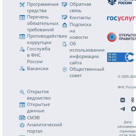
Программные
Обратная
средства
связь
Перечень
Контакты
обязательных
Подписка
требований
на
Противодействие
новости
коррупции
Об
Госслужба
использовании
в ФНС
информации
России
сайта
Вакансии
Общественный
совет
© 2005-202
ФНС Росси
Открытое
ведомство
Открытые
данные
СМЭВ
Дата
Аналитический
обновлени
портал
страницы
07.08.2026