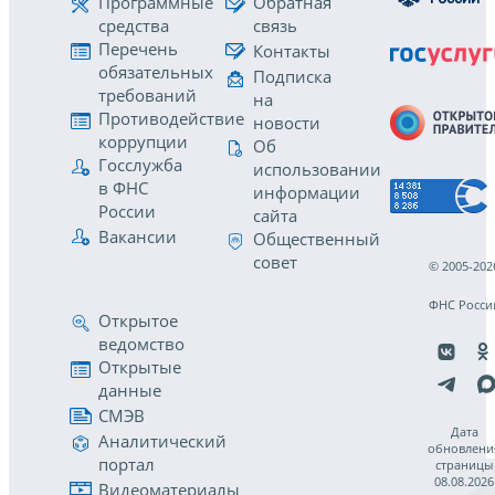
Программные
Обратная
средства
связь
Перечень
Контакты
обязательных
Подписка
требований
на
Противодействие
новости
коррупции
Об
Госслужба
использовании
в ФНС
информации
России
сайта
Вакансии
Общественный
совет
© 2005-202
ФНС Росси
Открытое
ведомство
Открытые
данные
СМЭВ
Дата
Аналитический
обновлени
портал
страницы
08.08.2026
Видеоматериалы