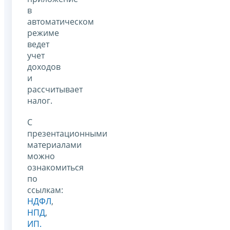
в
автоматическом
режиме
ведет
учет
доходов
и
рассчитывает
налог.
С
презентационными
материалами
можно
ознакомиться
по
ссылкам:
НДФЛ
,
НПД
,
ИП.