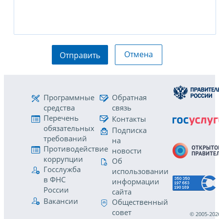
Отмена
Отправить
Программные
Обратная
средства
связь
Перечень
Контакты
обязательных
Подписка
требований
на
Противодействие
новости
коррупции
Об
Госслужба
использовании
в ФНС
информации
России
сайта
Вакансии
Общественный
совет
© 2005-202