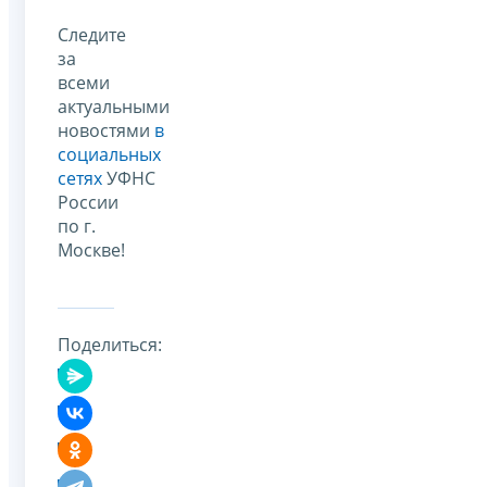
Следите
за
всеми
актуальными
новостями
в
социальных
сетях
УФНС
России
по г.
Москве!
Поделиться: