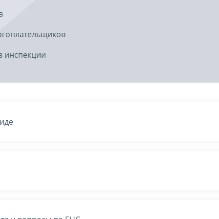
в
огоплательщиков
в инспекции
виде