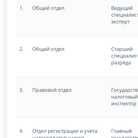
1.
Общий отдел
Ведущий
специалист
эксперт
2.
Общий отдел
Старший
специалист
разряда
3.
Правовой отдел
Государст
налоговый
инспектор
4.
Отдел регистрации и учета
Главный
налогоплательщиков
государст