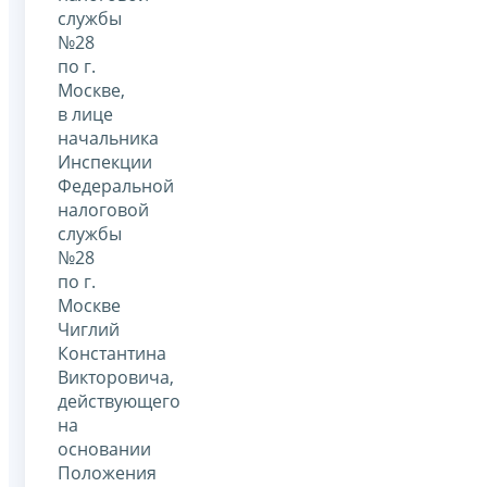
службы
№28
по г.
Москве,
в лице
начальника
Инспекции
Федеральной
налоговой
службы
№28
по г.
Москве
Чиглий
Константина
Викторовича,
действующего
на
основании
Положения