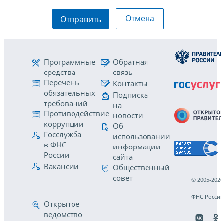
Отмена
Отправить
Программные
Обратная
средства
связь
Перечень
Контакты
обязательных
Подписка
требований
на
Противодействие
новости
коррупции
Об
Госслужба
использовании
в ФНС
информации
России
сайта
Вакансии
Общественный
совет
© 2005-202
ФНС Росси
Открытое
ведомство