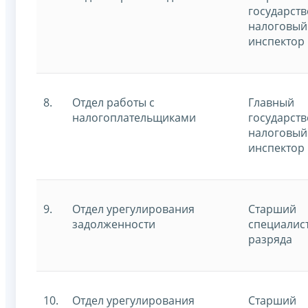
государст
налоговый
инспектор
8.
Отдел работы с
Главный
налогоплательщиками
государст
налоговый
инспектор
9.
Отдел урегулирования
Старший
задолженности
специалист
разряда
10.
Отдел урегулирования
Старший