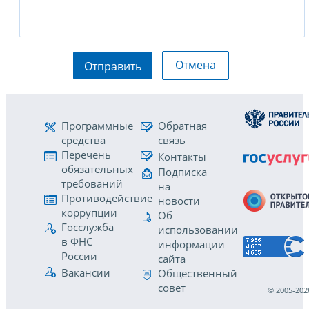
Отмена
Отправить
Программные
Обратная
средства
связь
Перечень
Контакты
обязательных
Подписка
требований
на
Противодействие
новости
коррупции
Об
Госслужба
использовании
в ФНС
информации
России
сайта
Вакансии
Общественный
совет
© 2005-202