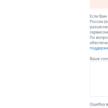
Если Вам
России (
разъясне
сервисо
По вопро
обеспече
поддержк
Ваше соо
Ошибка в 