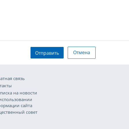
Отмена
Отправить
атная связь
такты
писка на новости
использовании
ормации сайта
ественный совет