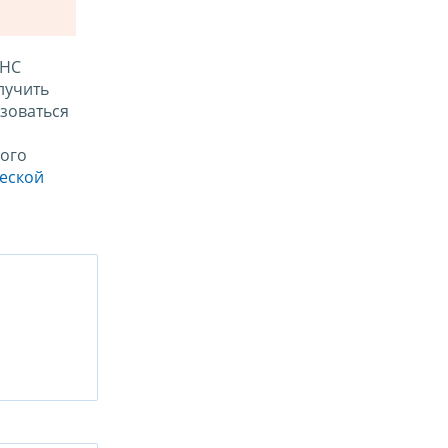
ФНС
лучить
зоваться
ого
ческой