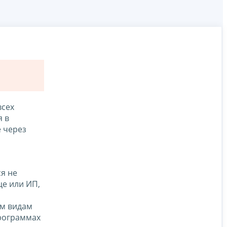
всех
я в
 через
я не
е или ИП,
ым видам
программах