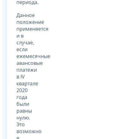
периода.
Данное
положение
применяется
и в
случае,
если
ежемесячные
авансовые
платежи
в IV
квартале
2020
года
были
равны
нулю.
Это
возможно
в