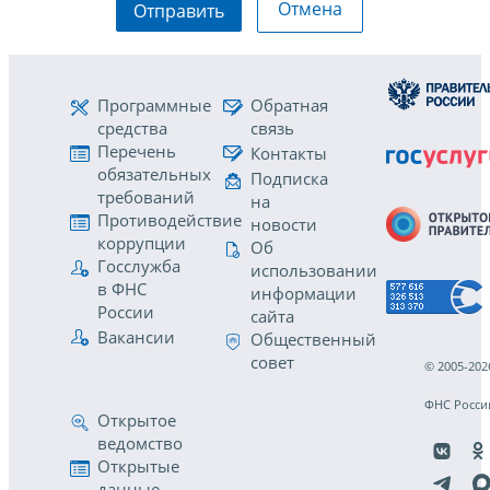
Отмена
Отправить
Программные
Обратная
средства
связь
Перечень
Контакты
обязательных
Подписка
требований
на
Противодействие
новости
коррупции
Об
Госслужба
использовании
в ФНС
информации
России
сайта
Вакансии
Общественный
совет
© 2005-202
ФНС Росси
Открытое
ведомство
Открытые
данные