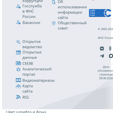
коррупции
Об
Госслужба
использовании
в ФНС
информации
России
сайта
Вакансии
Общественный
совет
© 2005-202
ФНС Росси
Открытое
ведомство
Открытые
данные
СМЭВ
Дата
Аналитический
обновлени
портал
страницы
08.08.2026
Видеоматериалы
Карта
сайта
RSS
Цвет шрифта и фона