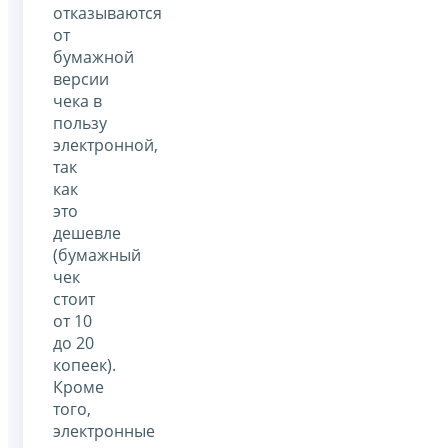
отказываются
от
бумажной
версии
чека в
пользу
электронной,
так
как
это
дешевле
(бумажный
чек
стоит
от 10
до 20
копеек).
Кроме
того,
электронные