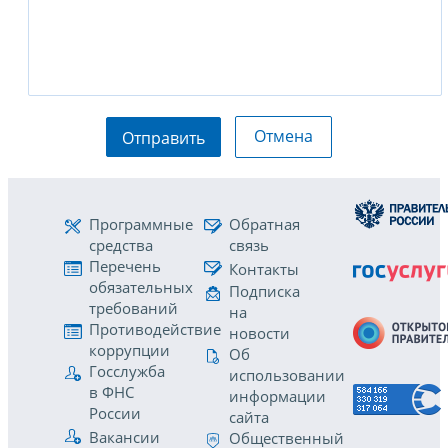
Отмена
Отправить
Программные
Обратная
средства
связь
Перечень
Контакты
обязательных
Подписка
требований
на
Противодействие
новости
коррупции
Об
Госслужба
использовании
в ФНС
информации
России
сайта
Вакансии
Общественный