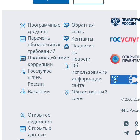
Программные
Обратная
средства
связь
Перечень
Контакты
обязательных
Подписка
требований
на
Противодействие
новости
коррупции
Об
Госслужба
использовании
в ФНС
информации
России
сайта
Вакансии
Общественный
совет
© 2005-202
ФНС Росси
Открытое
ведомство
Открытые
данные