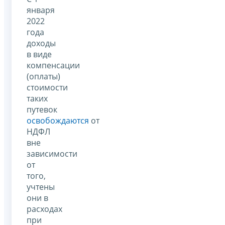
января
2022
года
доходы
в виде
компенсации
(оплаты)
стоимости
таких
путевок
освобождаются
от
НДФЛ
вне
зависимости
от
того,
учтены
они в
расходах
при