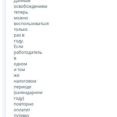
Данным
освобождением
теперь
можно
воспользоваться
только
раз в
году.
Если
работодатель
в
одном
и том
же
налоговом
периоде
(календарном
году)
повторно
оплатит
путевку