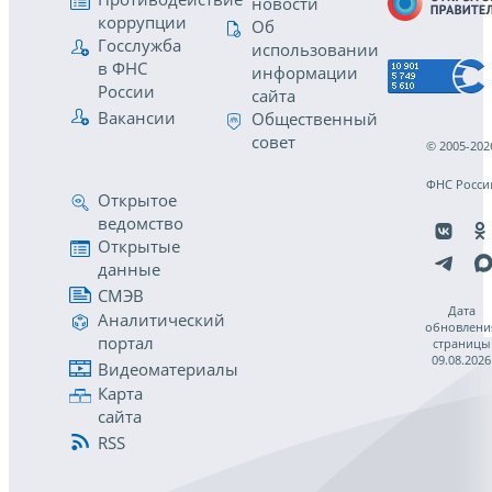
новости
коррупции
Об
Госслужба
использовании
в ФНС
информации
России
сайта
Вакансии
Общественный
совет
© 2005-202
ФНС Росси
Открытое
ведомство
Открытые
данные
СМЭВ
Дата
Аналитический
обновлени
портал
страницы
09.08.2026
Видеоматериалы
Карта
сайта
RSS