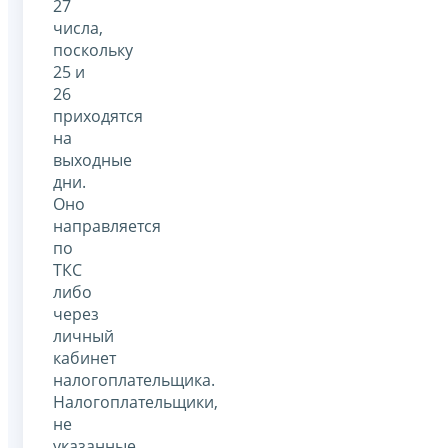
27
числа,
поскольку
25 и
26
приходятся
на
выходные
дни.
Оно
направляется
по
ТКС
либо
через
личный
кабинет
налогоплательщика.
Налогоплательщики,
не
указанные