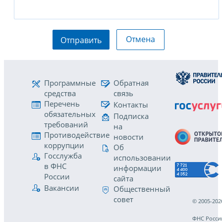
Отмена
Отправить
Программные
Обратная
средства
связь
Перечень
Контакты
обязательных
Подписка
требований
на
Противодействие
новости
коррупции
Об
Госслужба
использовании
в ФНС
информации
России
сайта
Вакансии
Общественный
совет
© 2005-202
ФНС Росси