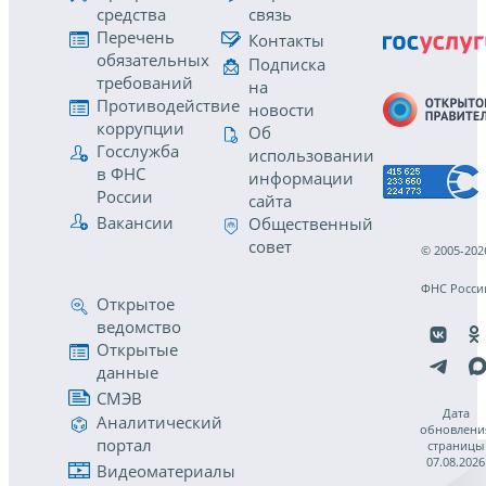
средства
связь
Перечень
Контакты
обязательных
Подписка
требований
на
Противодействие
новости
коррупции
Об
Госслужба
использовании
в ФНС
информации
России
сайта
Вакансии
Общественный
совет
© 2005-202
ФНС Росси
Открытое
ведомство
Открытые
данные
СМЭВ
Дата
Аналитический
обновлени
портал
страницы
07.08.2026
Видеоматериалы