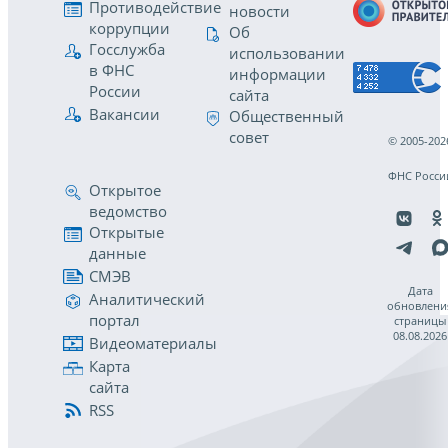
Противодействие
новости
коррупции
Об
Госслужба
использовании
в ФНС
информации
России
сайта
Вакансии
Общественный
совет
© 2005-202
ФНС Росси
Открытое
ведомство
Открытые
данные
СМЭВ
Дата
Аналитический
обновлени
портал
страницы
08.08.2026
Видеоматериалы
Карта
сайта
RSS