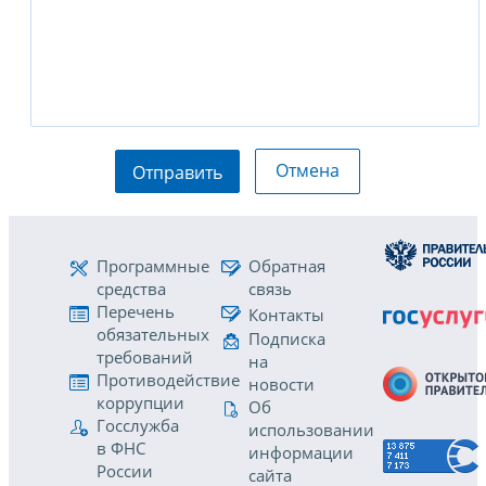
Отмена
Отправить
Программные
Обратная
средства
связь
Перечень
Контакты
обязательных
Подписка
требований
на
Противодействие
новости
коррупции
Об
Госслужба
использовании
в ФНС
информации
России
сайта