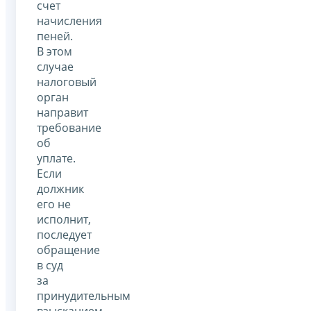
счет
начисления
пеней.
В этом
случае
налоговый
орган
направит
требование
об
уплате.
Если
должник
его не
исполнит,
последует
обращение
в суд
за
принудительным
взысканием