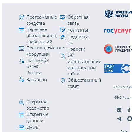
Программные
Обратная
средства
связь
Перечень
Контакты
обязательных
Подписка
требований
на
Противодействие
новости
коррупции
Об
Госслужба
использовании
в ФНС
информации
России
сайта
Вакансии
Общественный
совет
© 2005-202
ФНС Росси
Открытое
ведомство
Открытые
данные
СМЭВ
Дата