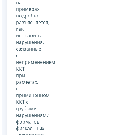
на
примерах
подробно
разъясняется,
как
исправить
нарушения,
связанные
с
неприменением
ККТ
при
расчетах,
с
применением
ККТ с
грубыми
нарушениями
форматов
фискальных
документов,