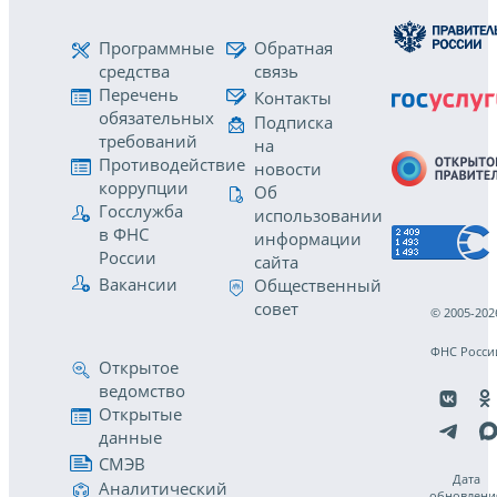
Программные
Обратная
средства
связь
Перечень
Контакты
обязательных
Подписка
требований
на
Противодействие
новости
коррупции
Об
Госслужба
использовании
в ФНС
информации
России
сайта
Вакансии
Общественный
совет
© 2005-202
ФНС Росси
Открытое
ведомство
Открытые
данные
СМЭВ
Дата
Аналитический
обновлени