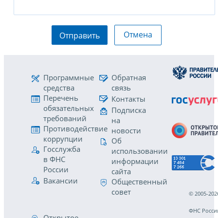
Отмена
Отправить
Программные
Обратная
средства
связь
Перечень
Контакты
обязательных
Подписка
требований
на
Противодействие
новости
коррупции
Об
Госслужба
использовании
в ФНС
информации
России
сайта
Вакансии
Общественный
совет
© 2005-202
ФНС Росси
Открытое