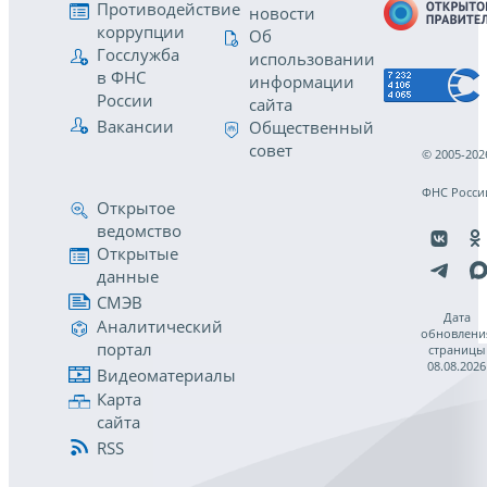
Противодействие
новости
коррупции
Об
Госслужба
использовании
в ФНС
информации
России
сайта
Вакансии
Общественный
совет
© 2005-202
ФНС Росси
Открытое
ведомство
Открытые
данные
СМЭВ
Дата
Аналитический
обновлени
портал
страницы
08.08.2026
Видеоматериалы
Карта
сайта
RSS