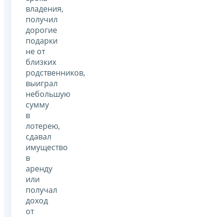
владения,
получил
дорогие
подарки
не от
близких
родственников,
выиграл
небольшую
сумму
в
лотерею,
сдавал
имущество
в
аренду
или
получал
доход
от