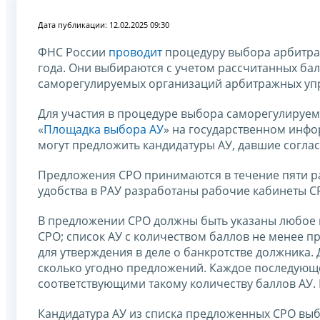
Дата публикации: 12.02.2025 09:30
ФНС России
проводит
процедуру выбора арбитраж
года. Они выбираются с учетом рассчитанных ба
саморегулируемых организаций арбитражных уп
Для участия в процедуре выбора саморегулируе
«
Площадка выбора АУ
» на государственном инф
могут предложить кандидатуры АУ, давшие соглас
Предложения СРО принимаются в течение пяти р
удобства в РАУ разработаны рабочие кабинеты СР
В предложении СРО должны быть указаны любое 
СРО; список АУ с количеством баллов не менее п
для утверждения в деле о банкротстве должника
сколько угодно предложений. Каждое последующ
соответствующими такому количеству баллов АУ.
Кандидатура АУ из списка предложенных СРО вы