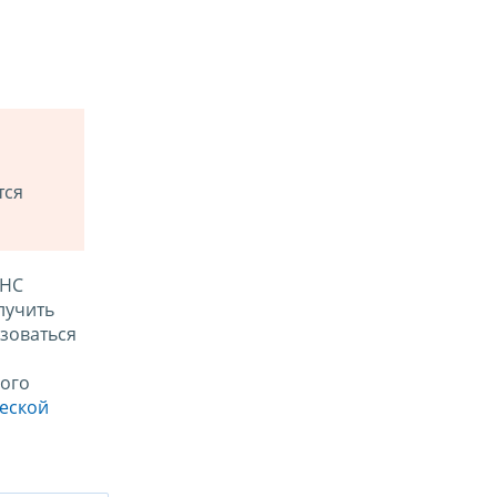
тся
ФНС
лучить
зоваться
ого
ческой