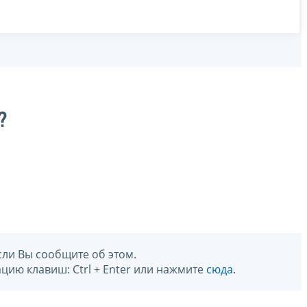
?
сли Вы сообщите об этом.
цию клавиш: Ctrl + Enter или нажмите
сюда
.