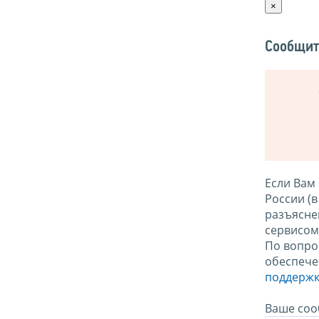
×
Сообщит
Если Вам
России (
разъясне
сервисо
По вопро
обеспече
поддержк
Ваше соо