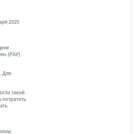
аря 2025
деле
их
» (РАУ)
. Для
ости такой
ы потратить
ать
ллом.