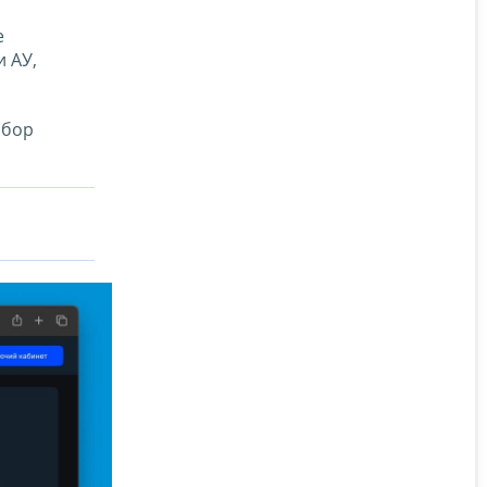
е
и АУ,
ыбор