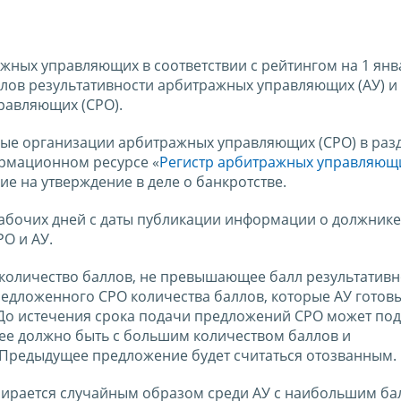
ных управляющих в соответствии с рейтингом на 1 янв
ллов результативности арбитражных управляющих (АУ) и
равляющих (СРО).
мые организации арбитражных управляющих (СРО) в раз
ормационном ресурсе «
Регистр арбитражных управляющ
ие на утверждение в деле о банкротстве.
абочих дней с даты публикации информации о должнике
О и АУ.
количество баллов, не превышающее балл результативн
редложенного СРО количества баллов, которые АУ готов
. До истечения срока подачи предложений СРО может под
ее должно быть с большим количеством баллов и
 Предыдущее предложение будет считаться отозванным.
бирается случайным образом среди АУ с наибольшим ба