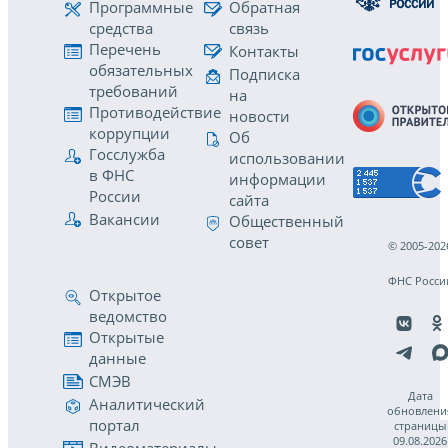
Программные
Обратная
средства
связь
Перечень
Контакты
обязательных
Подписка
требований
на
Противодействие
новости
коррупции
Об
Госслужба
использовании
в ФНС
информации
России
сайта
Вакансии
Общественный
совет
© 2005-202
ФНС Росси
Открытое
ведомство
Открытые
данные
СМЭВ
Дата
Аналитический
обновлени
портал
страницы
09.08.2026