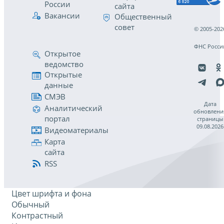
России
сайта
Вакансии
Общественный
совет
© 2005-202
ФНС Росси
Открытое
ведомство
Открытые
данные
СМЭВ
Дата
Аналитический
обновлени
портал
страницы
09.08.2026
Видеоматериалы
Карта
сайта
RSS
Цвет шрифта и фона
Обычный
Контрастный