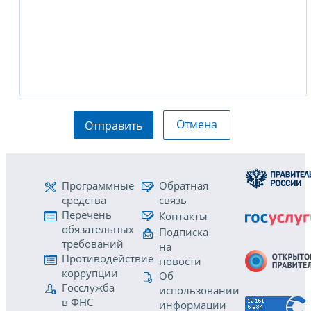
Отмена
Отправить
Программные
Обратная
средства
связь
Перечень
Контакты
обязательных
Подписка
требований
на
Противодействие
новости
коррупции
Об
Госслужба
использовании
в ФНС
информации