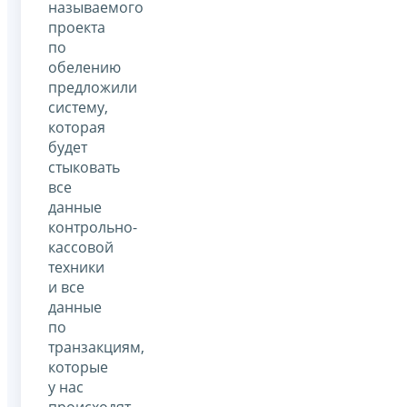
называемого
проекта
по
обелению
предложили
систему,
которая
будет
стыковать
все
данные
контрольно-
кассовой
техники
и все
данные
по
транзакциям,
которые
у нас
происходят