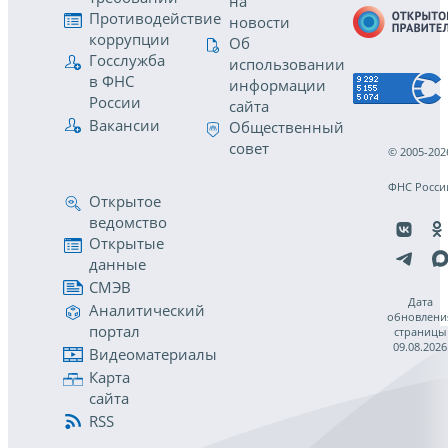
на
Противодействие
новости
коррупции
Об
Госслужба
использовании
в ФНС
информации
России
сайта
Вакансии
Общественный
совет
© 2005-202
ФНС Росси
Открытое
ведомство
Открытые
данные
СМЭВ
Дата
Аналитический
обновлени
портал
страницы
09.08.2026
Видеоматериалы
Карта
сайта
RSS