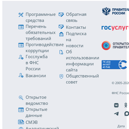
Программные
Обратная
средства
связь
Перечень
Контакты
обязательных
Подписка
требований
на
Противодействие
новости
коррупции
Об
Госслужба
использовании
в ФНС
информации
России
сайта
Вакансии
Общественный
совет
© 2005-202
ФНС Росси
Открытое
ведомство
Открытые
данные
СМЭВ
Дата
Аналитический