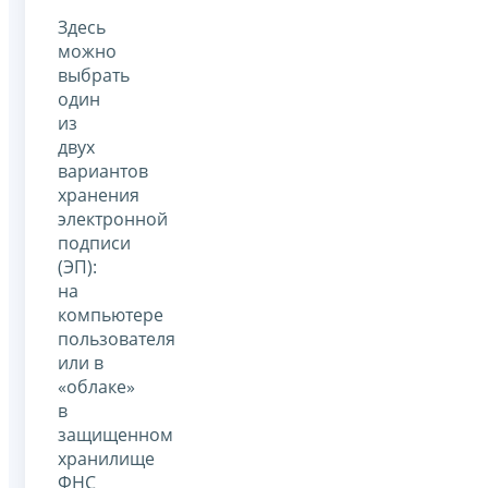
Здесь
можно
выбрать
один
из
двух
вариантов
хранения
электронной
подписи
(ЭП):
на
компьютере
пользователя
или в
«облаке»
в
защищенном
хранилище
ФНС