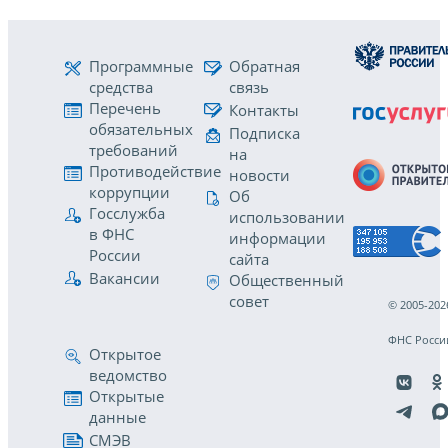
Программные
Обратная
средства
связь
Перечень
Контакты
обязательных
Подписка
требований
на
Противодействие
новости
коррупции
Об
Госслужба
использовании
в ФНС
информации
России
сайта
Вакансии
Общественный
совет
© 2005-202
ФНС Росси
Открытое
ведомство
Открытые
данные
СМЭВ