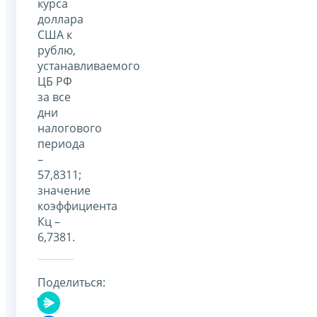
курса
доллара
США к
рублю,
устанавливаемого
ЦБ РФ
за все
дни
налогового
периода
–
57,8311;
значение
коэффициента
Кц –
6,7381.
Поделиться: