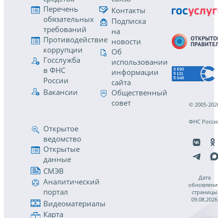
Перечень
Контакты
обязательных
Подписка
требований
на
Противодействие
новости
коррупции
Об
Госслужба
использовании
в ФНС
информации
России
сайта
Вакансии
Общественный
совет
© 2005-202
ФНС Росси
Открытое
ведомство
Открытые
данные
СМЭВ
Дата
Аналитический
обновлени
портал
страницы
09.08.2026
Видеоматериалы
Карта