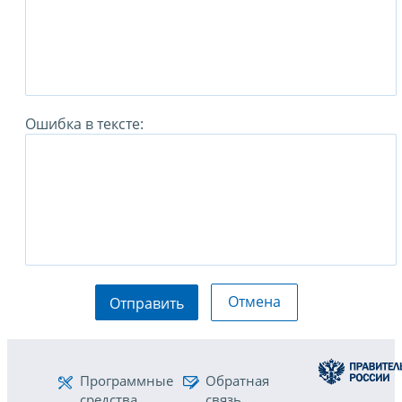
Ошибка в тексте:
Отмена
Отправить
Программные
Обратная
средства
связь