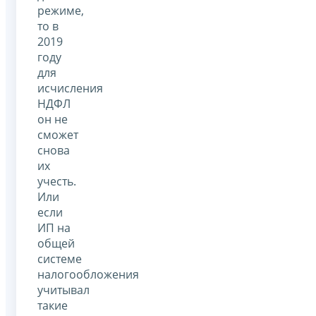
режиме,
то в
2019
году
для
исчисления
НДФЛ
он не
сможет
снова
их
учесть.
Или
если
ИП на
общей
системе
налогообложения
учитывал
такие