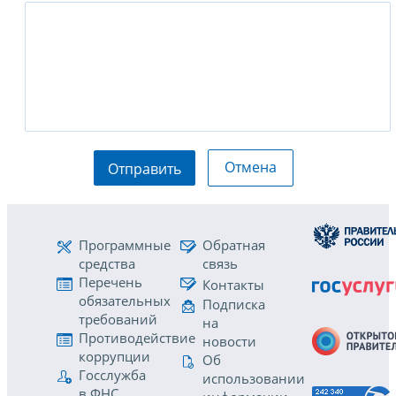
Отмена
Отправить
Программные
Обратная
средства
связь
Перечень
Контакты
обязательных
Подписка
требований
на
Противодействие
новости
коррупции
Об
Госслужба
использовании
в ФНС