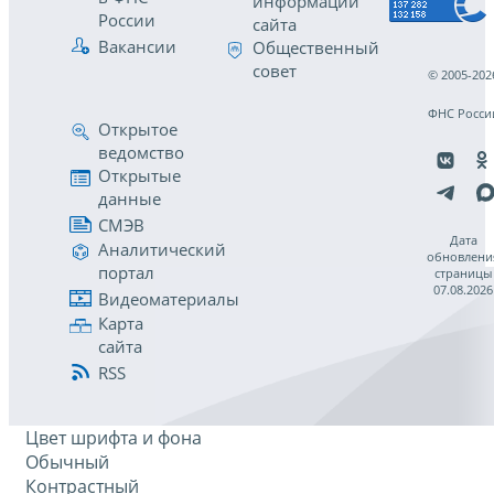
информации
России
сайта
Вакансии
Общественный
совет
© 2005-202
ФНС Росси
Открытое
ведомство
Открытые
данные
СМЭВ
Дата
Аналитический
обновлени
портал
страницы
07.08.2026
Видеоматериалы
Карта
сайта
RSS
Цвет шрифта и фона
Обычный
Контрастный