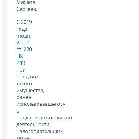
Михаил
Сергеев.
С 2019
года
(
подп.
2 п. 2
ст. 220
НК
РФ
)
при
продаже
такого
имущества,
ранее
использовавшегося
в
предпринимательской
деятельности,
налогоплательщик
может