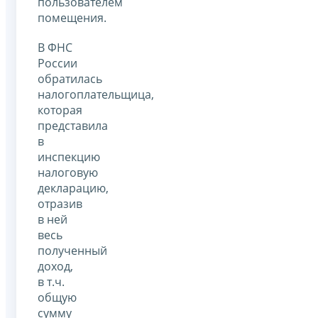
пользователем
помещения.
В ФНС
России
обратилась
налогоплательщица,
которая
представила
в
инспекцию
налоговую
декларацию,
отразив
в ней
весь
полученный
доход,
в т.ч.
общую
сумму