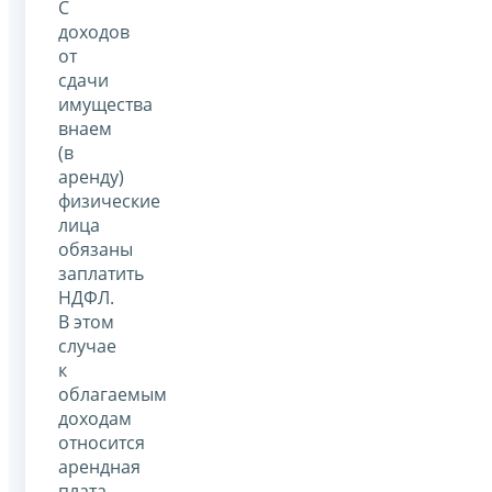
С
доходов
от
сдачи
имущества
внаем
(в
аренду)
физические
лица
обязаны
заплатить
НДФЛ.
В этом
случае
к
облагаемым
доходам
относится
арендная
плата,