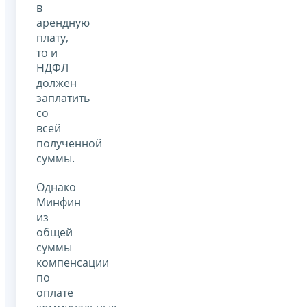
в
арендную
плату,
то и
НДФЛ
должен
заплатить
со
всей
полученной
суммы.
Однако
Минфин
из
общей
суммы
компенсации
по
оплате