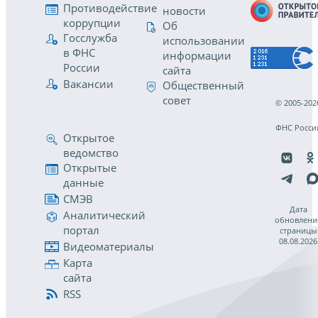
Противодействие
новости
коррупции
Об
Госслужба
использовании
в ФНС
информации
России
сайта
Вакансии
Общественный
совет
© 2005-202
ФНС Росси
Открытое
ведомство
Открытые
данные
СМЭВ
Дата
Аналитический
обновлени
портал
страницы
08.08.2026
Видеоматериалы
Карта
сайта
RSS