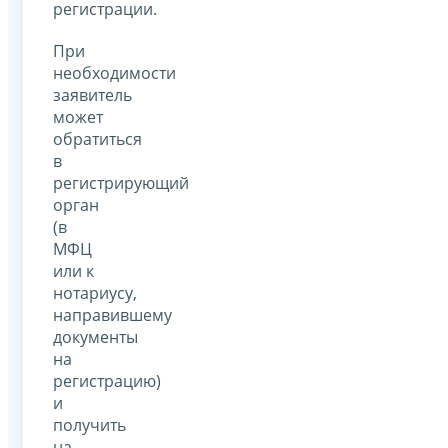
регистрации.
При
необходимости
заявитель
может
обратиться
в
регистрирующий
орган
(в
МФЦ
или к
нотариусу,
направившему
документы
на
регистрацию)
и
получить
на