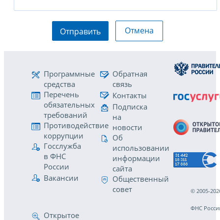
Отмена
Отправить
Программные
Обратная
средства
связь
Перечень
Контакты
обязательных
Подписка
требований
на
Противодействие
новости
коррупции
Об
Госслужба
использовании
в ФНС
информации
России
сайта
Вакансии
Общественный
совет
© 2005-202
ФНС Росси
Открытое