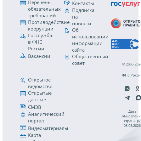
Перечень
Контакты
обязательных
Подписка
требований
на
Противодействие
новости
коррупции
Об
Госслужба
использовании
в ФНС
информации
России
сайта
Вакансии
Общественный
совет
© 2005-202
ФНС Росси
Открытое
ведомство
Открытые
данные
СМЭВ
Дата
Аналитический
обновлени
портал
страницы
08.08.2026
Видеоматериалы
Карта