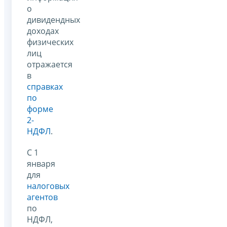
о
дивидендных
доходах
физических
лиц
отражается
в
справках
по
форме
2-
НДФЛ
.
С 1
января
для
налоговых
агентов
по
НДФЛ,