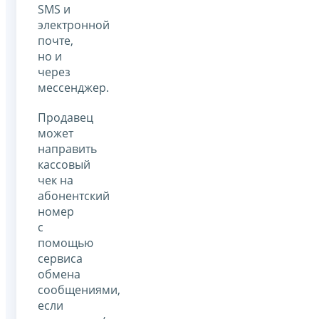
SMS и
электронной
почте,
но и
через
мессенджер.
Продавец
может
направить
кассовый
чек на
абонентский
номер
с
помощью
сервиса
обмена
сообщениями,
если