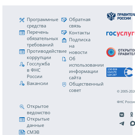
Программные
Обратная
средства
связь
Перечень
Контакты
обязательных
Подписка
требований
на
Противодействие
новости
коррупции
Об
Госслужба
использовании
в ФНС
информации
России
сайта
Вакансии
Общественный
совет
© 2005-202
ФНС Росси
Открытое
ведомство
Открытые
данные
СМЭВ