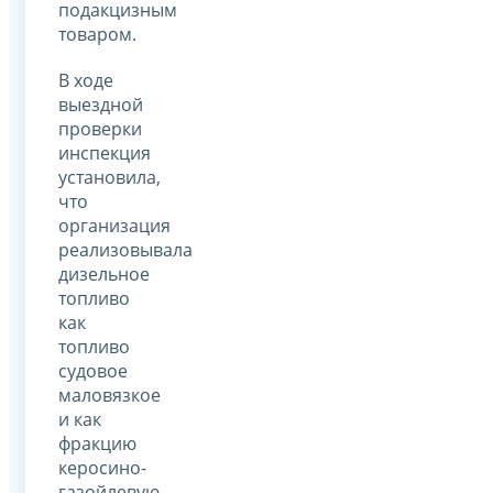
подакцизным
товаром.
В ходе
выездной
проверки
инспекция
установила,
что
организация
реализовывала
дизельное
топливо
как
топливо
судовое
маловязкое
и как
фракцию
керосино-
газойлевую.