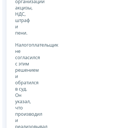
организации
акцизы,
НДС,
штраф
и
пени.
Налогоплательщик
не
согласился
с этим
решением
и
обратился
в суд.
Он
указал,
что
производил
и
реализовывал