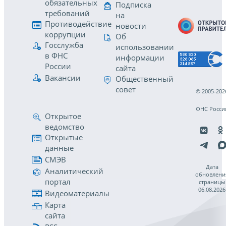
обязательных
Подписка
требований
на
Противодействие
новости
коррупции
Об
Госслужба
использовании
в ФНС
информации
России
сайта
Вакансии
Общественный
совет
© 2005-202
ФНС Росси
Открытое
ведомство
Открытые
данные
СМЭВ
Дата
Аналитический
обновлени
портал
страницы
06.08.2026
Видеоматериалы
Карта
сайта