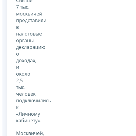
Свыше
7 тыс.
москвичей
представили
в
налоговые
органы
декларацию
о
доходах,
и
около
2,5
тыс.
человек
подключились
к
«Личному
кабинету».
Москвичей,