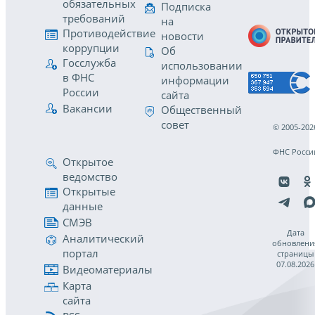
обязательных
Подписка
требований
на
Противодействие
новости
коррупции
Об
Госслужба
использовании
в ФНС
информации
России
сайта
Вакансии
Общественный
совет
© 2005-202
ФНС Росси
Открытое
ведомство
Открытые
данные
СМЭВ
Дата
Аналитический
обновлени
портал
страницы
07.08.2026
Видеоматериалы
Карта
сайта