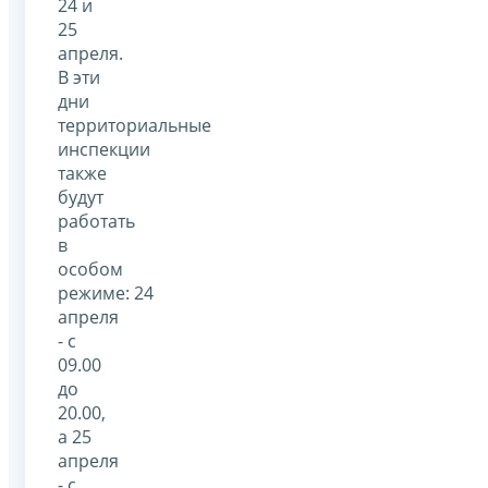
24 и
25
апреля.
В эти
дни
территориальные
инспекции
также
будут
работать
в
особом
режиме: 24
апреля
- с
09.00
до
20.00,
а 25
апреля
- с