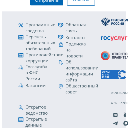
Программные
Обратная
средства
связь
Перечень
Контакты
обязательных
Подписка
требований
на
Противодействие
новости
коррупции
Об
Госслужба
использовании
в ФНС
информации
России
сайта
Вакансии
Общественный
совет
© 2005-202
ФНС Росси
Открытое
ведомство
Открытые
данные