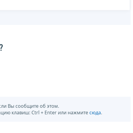
?
сли Вы сообщите об этом.
цию клавиш: Ctrl + Enter или нажмите
сюда
.