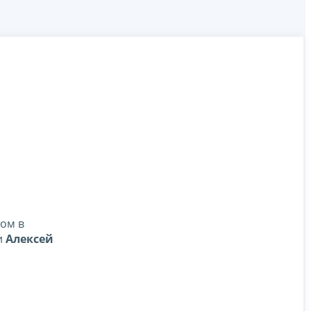
том в
и
Алексей