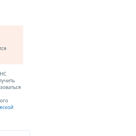
тся
ФНС
лучить
зоваться
ого
ческой