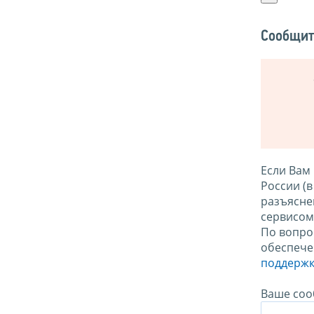
Сообщит
Если Вам
России (
разъясне
сервисо
По вопро
обеспече
поддержк
Ваше соо