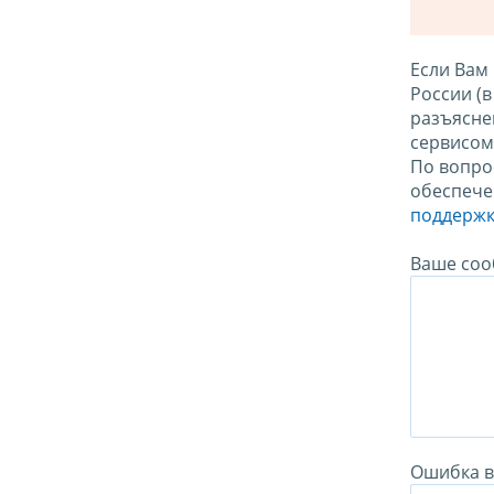
Если Вам
России (
разъясне
сервисо
По вопро
обеспече
поддержк
Ваше соо
Ошибка в 