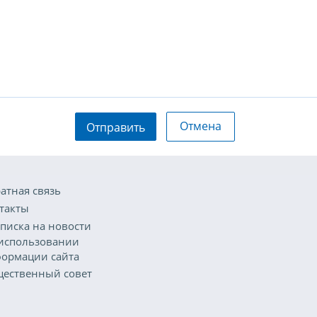
Отмена
Отправить
атная связь
такты
писка на новости
использовании
ормации сайта
ественный совет