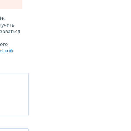
ФНС
лучить
зоваться
ого
ческой