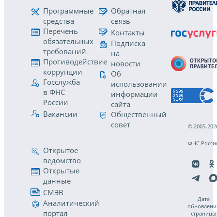
Программные
Обратная
средства
связь
Перечень
Контакты
обязательных
Подписка
требований
на
Противодействие
новости
коррупции
Об
Госслужба
использовании
в ФНС
информации
России
сайта
Вакансии
Общественный
совет
© 2005-202
ФНС Росси
Открытое
ведомство
Открытые
данные
СМЭВ
Дата
Аналитический
обновлени
портал
страницы