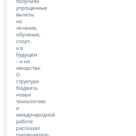
получили
упрощенные
вычеты
на
лечение,
обучение,
спорт,
а в
будущем
– и на
лекарства.
О
структуре
бюджета,
новых
технологиях
и
международной
работе
рассказал
руководитель