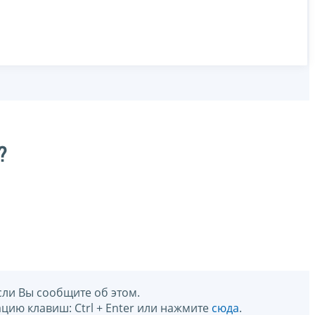
?
сли Вы сообщите об этом.
цию клавиш: Ctrl + Enter или нажмите
сюда
.