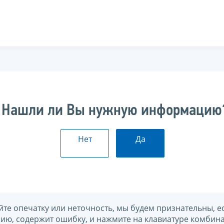
Нашли ли Вы нужную информацию
Нет
Да
йте опечатку или неточность, мы будем признательны, е
нию, содержит ошибку, и нажмите на клавиатуре комбина