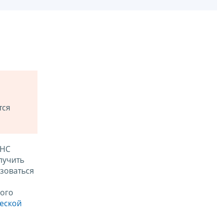
тся
ФНС
лучить
зоваться
ого
ческой