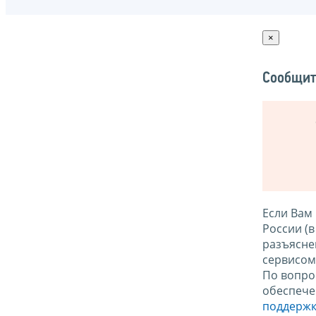
×
Сообщит
Если Вам
России (
разъясне
сервисо
По вопро
обеспече
поддержк