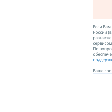
Если Вам
России (
разъясне
сервисо
По вопро
обеспече
поддержк
Ваше соо