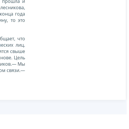
д прошла и
лесникова,
конца года
ну, то это
бщает, что
еских лиц.
ятся свыше
снове. Цель
сников.— Мы
ром связи.—