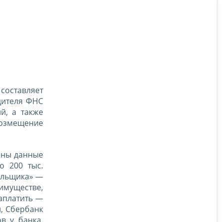
составляет
дителя ФНС
й, а также
 возмещение
ены данные
о 200 тыс.
тельщика» —
имуществе,
аплатить —
н, Сбербанк
в у банка,