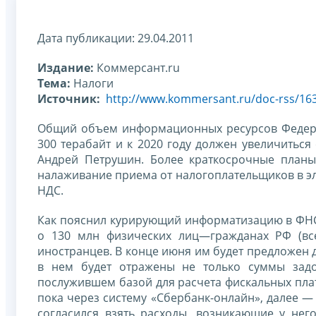
Дата публикации: 29.04.2011
Издание:
Коммерсант.ru
Тема:
Налоги
Источник:
http://www.kommersant.ru/doc-rss/16
Общий объем информационных ресурсов Федера
300 терабайт и к 2020 году должен увеличиться
Андрей Петрушин. Более краткосрочные планы
налаживание приема от налогоплательщиков в эл
НДС.
Как пояснил курирующий информатизацию в ФНС
о 130 млн физических лиц—гражданах РФ (все
иностранцев. В конце июня им будет предложен 
в нем будет отражены не только суммы задо
послужившем базой для расчета фискальных плат
пока через систему «Сбербанк-онлайн», далее —
согласился взять расходы, возникающие у нег