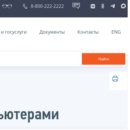
8-800-222-2222
и госуслуги
Документы
Контакты
ENG
Найти
пьютерами