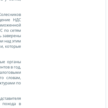
Колесников
щение НДС
таможенной
ТС по сетям
ь заверены
ни над этим
ми, которые
вые органы
нтов в год,
налоговыми
го словам,
ктурами по
дставителя
з похода в