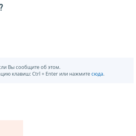
?
сли Вы сообщите об этом.
цию клавиш: Ctrl + Enter или нажмите
сюда
.