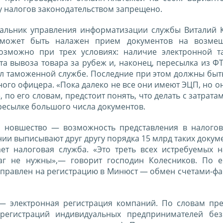
у налогов законодательством запрещено.
ачальник управления информатизации службы Виталий 
е может быть налажен прием документов на возме
возможно при трех условиях: наличие электронной 
та вывоза товара за рубеж и, наконец, пересылка из Ф
ял таможенной службе. Последние при этом должны быт
го офицера. «Пока далеко не все они имеют ЭЦП, но о
по его словам, предстоит понять, что делать с затрата
ресылке большого числа документов.
я новшество — возможность представления в налого
ии выписывают друг другу порядка 15 млрд таких докуме
ет налоговая служба. «Это треть всех истребуемых 
аг не нужны»,— говорит господин Колесников. По е
аправлен на регистрацию в Минюст — обмен счетами-фа
— электронная регистрация компаний. По словам пре
 регистраций индивидуальных предпринимателей бе