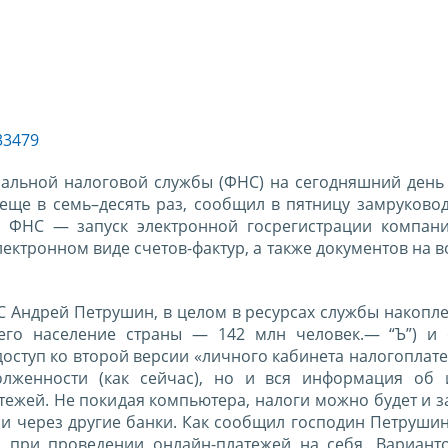
33479
льной налоговой службы (ФНС) на сегодняшний день 
 еще в семь–десять раз, сообщил в пятницу замруково
 ФНС — запуск электронной госрегистрации компани
ектронном виде счетов-фактур, а также документов на
 Андрей Петрушин, в целом в ресурсах службы накопл
го население страны — 142 млн человек.— “Ъ”) и 
доступ ко второй версии «личного кабинета налогопла
лженности (как сейчас), но и вся информация об 
ежей. Не покидая компьютера, налоги можно будет и з
 и через другие банки. Как сообщил господин Петруши
о при проведении онлайн-платежей на себя. Варианто