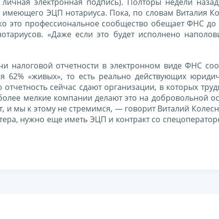
 личная электронная подпись). Полторы недели наза
 имеющего ЭЦП нотариуса. Пока, по словам Виталия Ко
ако это профессиональное сообщество обещает ФНС до 
отариусов. «Даже если это будет исполнено наполови
чи налоговой отчетности в электронном виде ФНС соо
я 62% «живых», то есть реально действующих юридич
отчетность сейчас сдают организации, в которых труд
 более мелкие компании делают это на добровольной о
ет, и мы к этому не стремимся, — говорит Виталий Коле
тера, нужно еще иметь ЭЦП и контракт со спецоперато