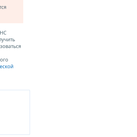
тся
ФНС
лучить
зоваться
ого
ческой