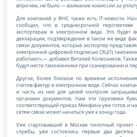
впрочем, не было — взимание комиссии за уплат
Для компаний у ФНС также есть IT-новости. Н
сообщил, что в среднесрочной перспектив
экспортерам в электронном виде. Это будет 
декларации, подтверждение в таком же виде фак
связи документов, которые экспортер представл
электронной цифровой подписью (ЭЦП) таможенно
работают»,— добавил Виталий Колесников. Также, 
будут нести таможенники при сканировании и пе
Другое, более близкое по времени исполнени
счетов-фактур в электронном виде. Сейчас компан
и часть из них для целей контроля запрашива
органами документов. Нам эти грузовики бум
соответствующий приказ Минфина уже готов и н
сетям связи может начаться уже к концу года.
Уже стартовавший в Москве пилотный проект 
службы, уже состоялись первые два десятка